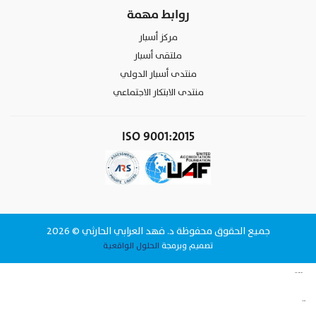
روابط مهمة
مركز أسبار
ملتقى أسبار
منتدى أسبار الدولي
منتدى الابتكار الاجتماعي
ISO 9001:2015
جميع الحقوق محفوظة د. فهد العرابي الحارثي © 2026
تصميم وبرمجة
الحلول الواقعية
وقت البيانات لتقنية المعلومات شركة برمجة في الرياض
www.datattime4it.com
الحلول الواقعية شركة برمجة في الرياض
www.rs4it.sa