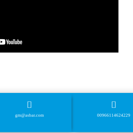
gm@asbar.com
00966114624229