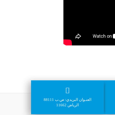
العنـوان البريدي: ص.ب 88111
الرياض 11662