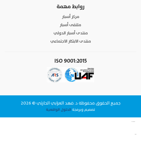
روابط مهمة
مركز أسبار
ملتقى أسبار
منتدى أسبار الدولي
منتدى الابتكار الاجتماعي
ISO 9001:2015
جميع الحقوق محفوظة د. فهد العرابي الحارثي © 2026
تصميم وبرمجة
الحلول الواقعية
وقت البيانات لتقنية المعلومات شركة برمجة في الرياض
www.datattime4it.com
الحلول الواقعية شركة برمجة في الرياض
www.rs4it.sa