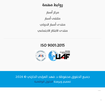
روابط مهمة
مركز أسبار
ملتقى أسبار
منتدى أسبار الدولي
منتدى الابتكار الاجتماعي
ISO 9001:2015
جميع الحقوق محفوظة د. فهد العرابي الحارثي © 2026
تصميم وبرمجة
الحلول الواقعية
وقت البيانات لتقنية المعلومات شركة برمجة في الرياض
www.datattime4it.com
الحلول الواقعية شركة برمجة في الرياض
www.rs4it.sa