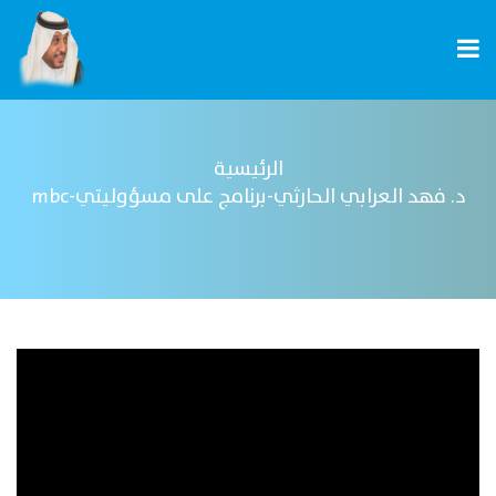
الرئيسية
د. فهد العرابي الحارثي-برنامج على مسؤوليتي-mbc