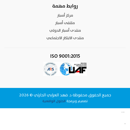
روابط مهمة
مركز أسبار
ملتقى أسبار
منتدى أسبار الدولي
منتدى الابتكار الاجتماعي
ISO 9001:2015
جميع الحقوق محفوظة د. فهد العرابي الحارثي © 2026
تصميم وبرمجة
الحلول الواقعية
وقت البيانات لتقنية المعلومات شركة برمجة في الرياض
www.datattime4it.com
الحلول الواقعية شركة برمجة في الرياض
www.rs4it.sa