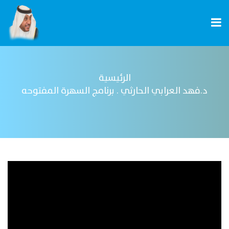
الرئيسية
د.فهد العرابي الحارثي . برنامج السهرة المفتوحه