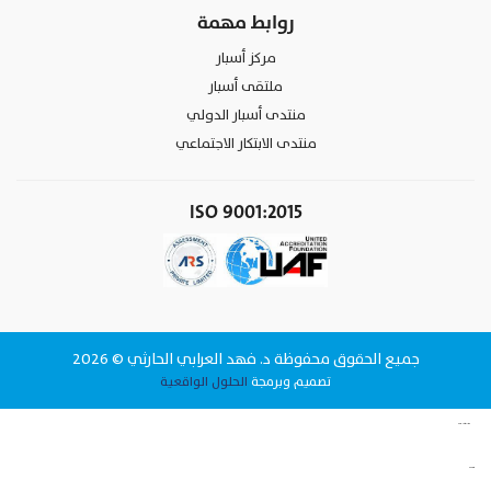
روابط مهمة
مركز أسبار
ملتقى أسبار
منتدى أسبار الدولي
منتدى الابتكار الاجتماعي
ISO 9001:2015
جميع الحقوق محفوظة د. فهد العرابي الحارثي © 2026
تصميم وبرمجة
الحلول الواقعية
وقت البيانات لتقنية المعلومات شركة برمجة في الرياض
www.datattime4it.com
الحلول الواقعية شركة برمجة في الرياض
www.rs4it.sa