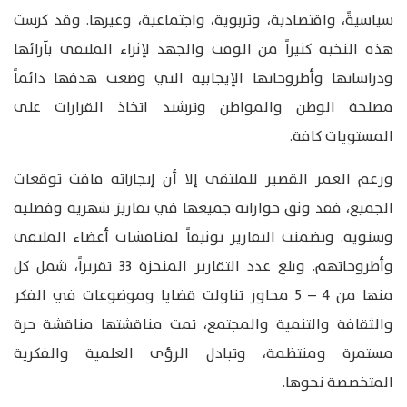
سياسيةً، واقتصادية، وتربوية، واجتماعية، وغيرها. وقد كرست
هذه النخبة كثيراً من الوقت والجهد لإثراء الملتقى بآرائها
ودراساتها وأطروحاتها الإيجابية التي وضعت هدفها دائماً
مصلحة الوطن والمواطن وترشيد اتخاذ القرارات على
المستويات كافة.
ورغم العمر القصير للملتقى إلا أن إنجازاته فاقت توقعات
الجميع، فقد وثق حواراته جميعها في تقاريرَ شهرية وفصلية
وسنوية. وتضمنت التقارير توثيقاً لمناقشات أعضاء الملتقى
وأطروحاتهم. وبلغ عدد التقارير المنجزة 33 تقريراً، شمل كل
منها من 4 – 5 محاور تناولت قضايا وموضوعات في الفكر
والثقافة والتنمية والمجتمع، تمت مناقشتها مناقشة حرة
مستمرة ومنتظمة، وتبادل الرؤى العلمية والفكرية
المتخصصة نحوها.