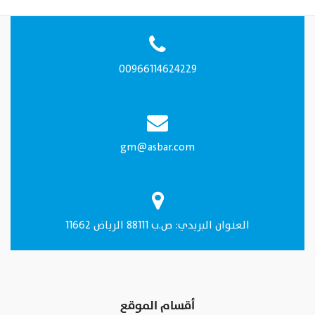
00966114624229
gm@asbar.com
العنـوان البريدي: ص.ب 88111 الرياض 11662
أقسام الموقع