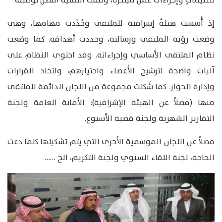
تنظيماتٍ وإجراءات عمل مبتكرة، وظَّفت التقنية أفضلَ توظيف.
إذ أُسست هيئةٌ إشرافية للملتقى وحُدِّدت مهامها، وهي
وضعت رؤية الملتقى ورسالته، وحددت أهدافه. كما وضعت
نظام الملتقى الأساسي وإجراءاته. وقد احتوى النظام على
آليات واضحة لترشيح الأعضاء واختيارهم، واتخاذ القرارات
وإدارة الحوار. كما شُكلت مجموعة من اللجان الدائمة للملتقى
منها (فضلاً عن الهيئة الإشرافية): الأمانة العامة ولجنة
التقارير الشهرية ولجنة قضية الأسبوع.
فضلاً عن اللجان الموسمية الأخرى التي يتم تشكيلها كلما دعت
الحاجة، لجنة اللقاء السنوي ولجنة التكريم، الخ ……