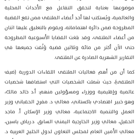
موضوعها بعناية لتحقق التفاعل مع الأحداث المحلية
والعالمية، ويُستكتب لها أحد أعضاء الملتقى ممن تقع القضية
المطروحة ضمن دائرة اهتماماته، ويقوم بالتعليق عليها اثنان
من أعضاء الملتقى، وقد بلغت القضايا الأسبوعية المطروحة
حتى الآن أكثر من مائة وثلاثين قضية وُثِّقت جميعها في
التقارير الشهرية الصادرة عن الملتقى.
كما أن من أهم فعاليات الملتقى اللقاءات الدورية (ضيف
الملتقى)، حيث شملت الشخصيات التي استضافها شخصيات
عالمية وإقليمية ووزراء ومسؤولين منهم: أ.د خالد مالك،
وهو خبير اقتصادي باكستاني، معالي د. مفرج الحقباني وزير
العمل والتنمية الاجتماعية، معالي وزير الإسكان أ. ماجد
الحقيل، معالي وزير الخارجية اليمني السابق د.رياض ياسين،
معالي الأمين العام لمجلس التعاون لدول الخليج العربية د.