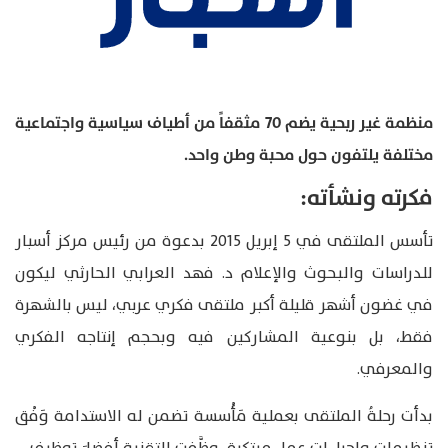
منظمة غير ربحية يضم 70 مثقفاً من أطياف سياسية واجتماعية
مختلفة يلتفون حول محبة وطن واحد.
فكرته ونشأته:
تأسس الملتقى في 5 إبريل 2015 بدعوة من رئيس مركز أسبار
للدراسات والبحوث والإعلام د. فهد العرابي الحارثي ليكون
في غضون أشهر قليلة أكبر ملتقى فكري عربي، ليس بالشهرة
فقط، بل بنوعية المشاركين فيه وبحجم إنتاجه الفكري
والمعرفي.
بدأت رحلةُ الملتقى بعملية مَأْسسة تضمن له الاستدامة وَفْق