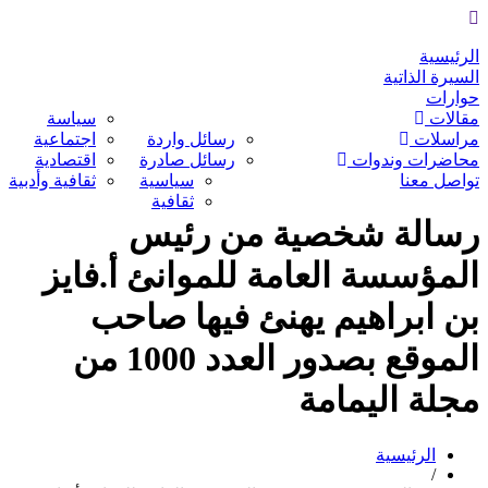
الرئيسية
السيرة الذاتية
حوارات
مقالات
سياسة
مراسلات
رسائل واردة
اجتماعية
محاضرات وندوات
رسائل صادرة
اقتصادية
تواصل معنا
سياسية
ثقافية وأدبية
ثقافية
رسالة شخصية من رئيس
المؤسسة العامة للموانئ أ.فايز
بن ابراهيم يهنئ فيها صاحب
الموقع بصدور العدد 1000 من
مجلة اليمامة
الرئيسية
/