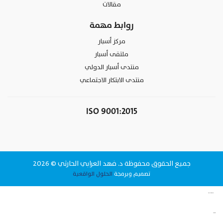
مقالات
روابط مهمة
مركز أسبار
ملتقى أسبار
منتدى أسبار الدولي
منتدى الابتكار الاجتماعي
ISO 9001:2015
جميع الحقوق محفوظة د. فهد العرابي الحارثي © 2026
تصميم وبرمجة
الحلول الواقعية
وقت البيانات لتقنية المعلومات شركة برمجة في الرياض
www.datattime4it.com
الحلول الواقعية شركة برمجة في الرياض
www.rs4it.sa