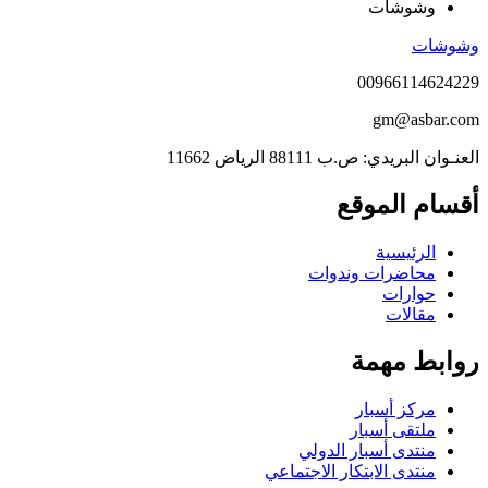
وشوشات
وشوشات
00966114624229
gm@asbar.com
العنـوان البريدي: ص.ب 88111 الرياض 11662
أقسام الموقع
الرئيسية
محاضرات وندوات
حوارات
مقالات
روابط مهمة
مركز أسبار
ملتقى أسبار
منتدى أسبار الدولي
منتدى الابتكار الاجتماعي