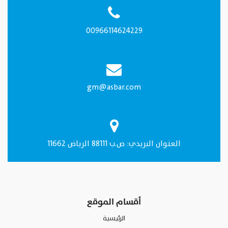
00966114624229
gm@asbar.com
العنـوان البريدي: ص.ب 88111 الرياض 11662
أقسام الموقع
الرئيسية