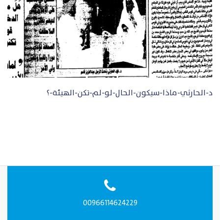
د-الحارثي-ماذا-سيكون-الحال-لو-لم-تكن-الهيئة-؟
00966114624229