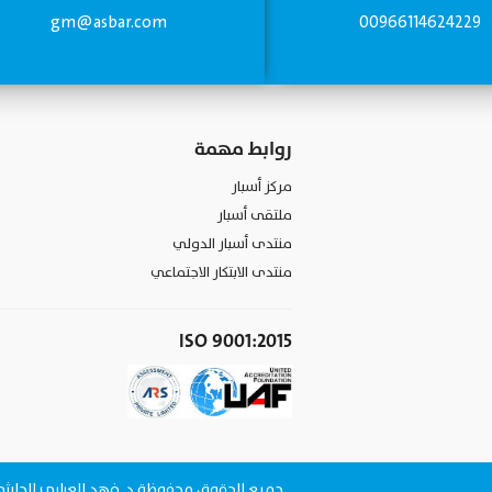
gm@asbar.com
00966114624229
روابط مهمة
مركز أسبار
ملتقى أسبار
منتدى أسبار الدولي
منتدى الابتكار الاجتماعي
ISO 9001:2015
جميع الحقوق محفوظة د. فهد العرابي الحارثي © 