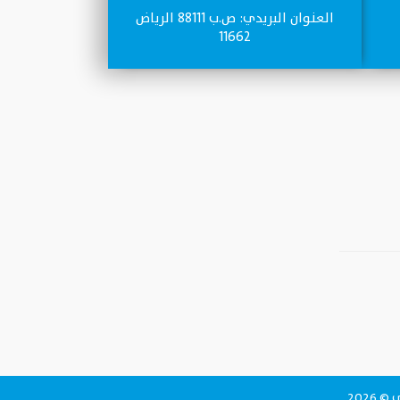
العنـوان البريدي: ص.ب 88111 الرياض
11662
2026