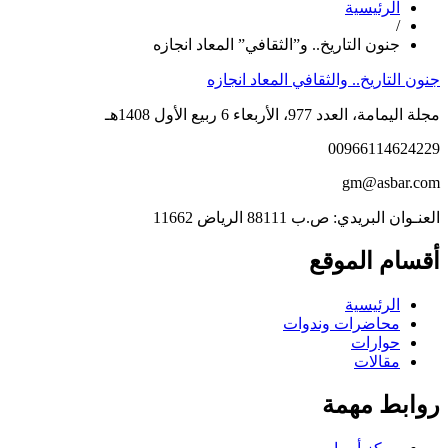
الرئيسية
/
جنون التاريخ.. و”الثقافي” المعاد انجازه
جنون التاريخ.. والثقافي المعاد انجازه
مجلة اليمامة، العدد 977، الأربعاء 6 ربيع الأول 1408هـ
00966114624229
gm@asbar.com
العنـوان البريدي: ص.ب 88111 الرياض 11662
أقسام الموقع
الرئيسية
محاضرات وندوات
حوارات
مقالات
روابط مهمة