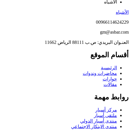
الأشباه
الأشباه
00966114624229
gm@asbar.com
العنـوان البريدي: ص.ب 88111 الرياض 11662
أقسام الموقع
الرئيسية
محاضرات وندوات
حوارات
مقالات
روابط مهمة
مركز أسبار
ملتقى أسبار
منتدى أسبار الدولي
منتدى الابتكار الاجتماعي