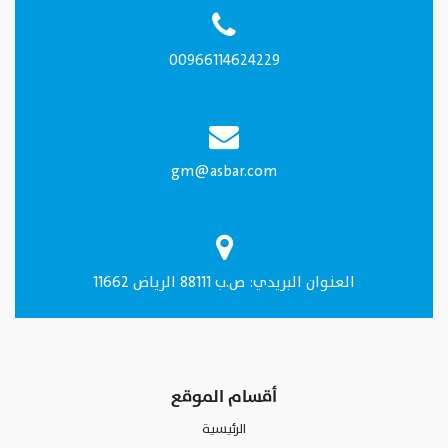
00966114624229
gm@asbar.com
العنـوان البريدي: ص.ب 88111 الرياض 11662
أقسام الموقع
الرئيسية