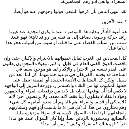
الشعراء، وألغى أدوارهم الجماهيرية.
لقد انتهى الناس بأن كرهوا الشعر، فولوا وجوههم عنه هو أيضاً.
* عند الآخرين:
هنا أعود فُأذكَّر ببداية هذا الموضوع: عندما يكون التجديد عند غيرنا
رافد حركة وحيوية، يضاف إلى ما قبله من روافد ثابتة؛ فهو عندنا
سبب من أسباب القضاء على ما قبله، أو سبب من أسباب هجر هذا
الـ(ما قبل).
كل المجددين في الغرب تقابل خطواتهم بالاحترام والإكبار، حتى وإن
ناقضت الذوق الفني العام في قليل أو كثير. وهؤلاء المجددون يظلون
على القدر نفسه من الاحترام والإكبار لما هو موجود سلفاً في
الساحة. قد يختلف الفريقان في نوعية حماسهما، كل لما اتخذ من
سبيل، ولكن كل النشاطات الأدبية الجديدة أو المبينة؛ تظل على
حظها المكتوب لها من البقاء والاستمرار. وورقة المرور إلى الواجهة
لا تكفي أبداً أن يوقعها النقاد، بل لا بد من توقيعات القراء أو الجمهور.
وهؤلاء النقاد لا يقبلون أديباً فقط لأنه مجدد، ولا يرفضون آخر؛ لأنه
كلاسيكي أو قديم. والقراء أهم غاياتهم أن يجدوا أمامهم كل شيء،
وهم يختارون من هذا الـ (كل شيء) ما يناسب أذواقهم ومشاربهم
واتجاهاتهم؛ لهذا ظلت السوق الأدبية هناك سوقاً مزدهرة مليئة
بالبضائع، ومحشورة بالزبائن أيضاً. وإذا كان السؤال عندنا هو: ماذا
نقرأ؟ فهو هناك كم نقرأ؟ وكيف؟ ومن أين نبدأ؟