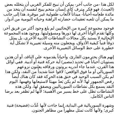
لكل هذا -من جانب آخر- يمكن أن نبيح للفكر الغربي أن يتخلله بعض
(العبث). فهو فكر مترف كأي إنسان متخم يبيح لنفسه أن يتخذ من
مائدة طعامه-أحياناً- ميداناً لألعاب طفولية غير موقرة. هذا إلى جانب
ما يمكن أن تلعبه تعقيدات حضارته الراهنة وحياته اليومية من أدوار.
فوجود مجموعة كبيرة من الإيحائيين لم يلغ وجود أكثر من فريق آخر،
وكلها تقدم ألواناً أخرى لها دورها ومسؤوليتها. ووجود هذه المجموعة
الإيحائية لا يستبد بكل مجالات النشاطات الأدبية الأخرى، بل يمثل
ذوقاً فنياً كبقية الأذواق، ويجعلون منه وسيلة تعبيرية لا تشكل أية
خطورة على حظ الوسائل التعبيرية الأخرى.
إنهم هناك يحترمون القارئ، وأحياناً يقدمونه على الناقد، أو أن هذين
يستويان أحياناً في تحديد (مصير) أية حركة فنية أو أدبية. ففي أوائل
هذا القرن، عندما جاء أندريه بروتون ورفاقه يعلنون نزوعهم
السوريالي أو ما فوق الواقعي؛ لاقوا عنتا شديداً من النقد، ولكن هذا
لم يكن السبب الوحيد في خنق هذه الحركة فقد كان هناك أيضاً
رفض الجمهور لها؛ لأنه لم يكن بَعدُ مهيئاً لاستيعابها وفهمها. اليوم
النقد يسمع بكل نشاطات السورياليين ويصفق لها، ولكن هذه
النشاطات تظل على خط يسير من الأهمية؛ لأنها لم تظفر بعد برضا
الناس الكامل.
وشهرة السوريالية في البداية، إنما جاءت لأنها عُدَّت (فضيحة) فنية
كبرى؛ ولأنها كانت تمثل مظهراً من مظاهر الجنون.