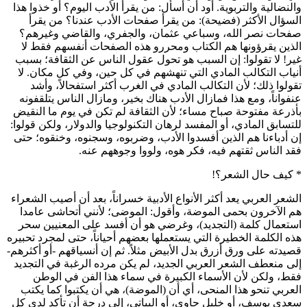
والنضالية والتربوية. أود أن أسأل: من يقرأ الأدب اليوم؟ أو خذوا هذا
السؤال الأكثر (فضيحة): من يقرأ صفحات الأدب عندنا؟ من يقرأ
صفحات نصر الله، وسباعي عثمان، والجفري، والقاضي وغيرهم؟
الذين يقرؤونها هم الكتاب ومحررو هذه الصفحات أنفسهم فقط لا
غير! لا تقولوا: إن السبب هو تحول عقول الناس عن الثقافة؛ بسبب
أنياب التكالب المادي التي تنهشهم في كل حين، وفي كل مكان. لا
تقولوا ذلك؛ لأن التكالب المادي في الغرب أكثر استفحالاً، وأشد
عنفواناً، ومع هذا فمازال الأدب هناك بخير، ومازال الناس يتلقفونه
بأذرعة مفتوحة صباح مساء؛ لأن الثقافة لم تكن في يوم ما النقيض
للتسابق المادي، أو المفسد لرهان التكنولوجيا والدولار، ولكن قولوا:
إن أدباءنا هم الذين أفسدوا الأدب، وضربوه، وسجنوه، وخنقوه؛ حتى
فقد الناس ثقتهم فيه، فكر هوه، ولووا وجوههم عنه.
* كيف حال الشعر؟!
الشعر العربي يعد أكثر الأنواع الأدبية خسراناً، بعد أن أصيب الشعراء
هم الآخرون بحمى الموضة، وأقول: الموضى؛ لأنني أتحاشى عامدا
استعمال كلمة (التجديد)، وغرضي هو أن أفسد على المعنيين سحر
هذه الكلمة الخطيرة التي يستعملها بعضهم أحياناً، حتى لمجرد تحبيره
قصيدته على ورق أزرق بدل الأبيض مثلاً. ثم إن أنسياقهم -أو أكثرهم-
إلى منعطف الشعر العربي الجديد، لم يكن مرده الرغبة في التجديد
فقط، ولكن لأن الأسماء الكبيرة في سماء هذا الفن في الوطن
العربي تنحو هذا المنحى، أي أن (الموضة)، هي أن يكتبوا كما يكتب
سعدي يوسف، أو خليل حاوي، أو البياتي، إلى درجة أن تأكد لدى كل