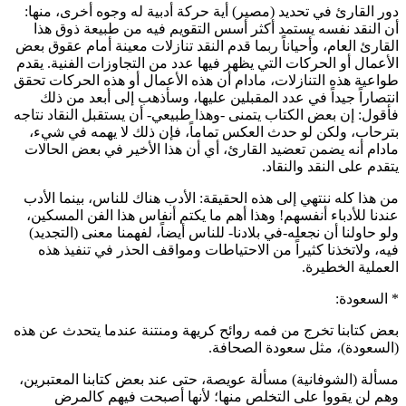
دور القارئ في تحديد (مصير) أية حركة أدبية له وجوه أخرى، منها:
أن النقد نفسه يستمد أكثر أسس التقويم فيه من طبيعة ذوق هذا
القارئ العام، وأحياناً ربما قدم النقد تنازلات معينة أمام عقوق بعض
الأعمال أو الحركات التي يظهر فيها عدد من التجاوزات الفنية. يقدم
طواعية هذه التنازلات، مادام أن هذه الأعمال أو هذه الحركات تحقق
انتصاراً جيداً في عدد المقبلين عليها، وسأذهب إلى أبعد من ذلك
فأقول: إن بعض الكتاب يتمنى -وهذا طبيعي- أن يستقبل النقاد نتاجه
بترحاب، ولكن لو حدث العكس تماماً، فإن ذلك لا يهمه في شيء،
مادام أنه يضمن تعضيد القارئ، أي أن هذا الأخير في بعض الحالات
يتقدم على النقد والنقاد.
من هذا كله ننتهي إلى هذه الحقيقة: الأدب هناك للناس، بينما الأدب
عندنا للأدباء أنفسهم! وهذا أهم ما يكتم أنفاس هذا الفن المسكين،
ولو حاولنا أن نجعله-في بلادنا- للناس أيضاً، لفهمنا معنى (التجديد)
فيه، ولاتخذنا كثيراً من الاحتياطات ومواقف الحذر في تنفيذ هذه
العملية الخطيرة.
* السعودة:
بعض كتابنا تخرج من فمه روائح كريهة ومنتنة عندما يتحدث عن هذه
(السعودة)، مثل سعودة الصحافة.
مسألة (الشوفانية) مسألة عويصة، حتى عند بعض كتابنا المعتبرين،
وهم لن يقووا على التخلص منها؛ لأنها أصبحت فيهم كالمرض