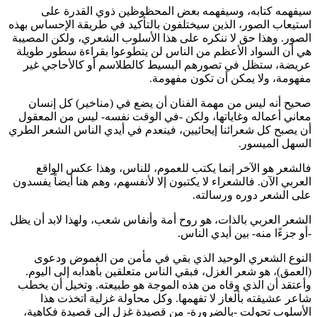
سيفهمه كتابه، وسيفهمه بعض المحظوظين ذوي القدرة على
استيعاب الصور، الذين سيختلفون بالتأكيد في طريقة الإحساس بهذه
الصور. وهذا حق لا ننكره على هذا الأسلوب الشعري، ولكن المصيبة
هي أن السواد الأعظم من الناس لن يتطوعوا بقراءة سطور طويلة
عريضة، ستظل في تصورهم البسيط كالطلاسم أو كالأحاجي غير
مفهومة، ولا يمكن أن تكون مفهومة.
صحيح أنه ليس من مهمة الفنان أن يضع في (مناخير) كل إنسان
معاني أعماله وغاياتها، ولكن -في الوقت نفسه- ليس من المعقول
أن يصبح كل شعرائنا إيحائيين، فينعدم في أيدي الناس الشعر الطري
السهل الميسور.
فالشعر هو الآخر إنما يكتب للعموم، للناس، وهذا عكس الواقع
العربي الآن. فالشعراء لا يكتبون إلا لأنفسهم، وهم هنا أيضاً يفسدون
على الشعر دوره ورسالته.
الشعر العربي بالذات، هو روح أمة وأنفاس شعب، ولهذا لابد أن يظل
-أو جزءًا منه- بين أيدي الناس.
النوع الشعري الوحيد الذي بقي في مأمن من الغموض ودعوى
(العمق)، هو شعر الغزل، فبقي الناس متعلقين بأهدابه إلى اليوم.
وأعتقد أن الذي وقاه من هذه الموجة هو طبيعته. وتخيل أن يخطب
شاعر عشيقته بألغاز لا تفهمها. وكل محاولة غزلية اتخذت هذا
الأسلوب تحولت -بالضرورة- من قصيدة غزل إلى قصيدة فكاهية،