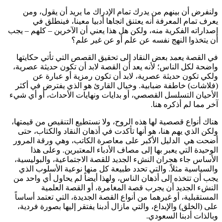
ولنفرض أن بينهم من يدرك تمام الإدراك ما يريد أن يقول، ومن
يعرف تمام المعرفة أنه يعتنق اتجاها أدبيا معينا، فينطلق في
إصداراته الفكرية منه، ولكن هل هذا يعني أن الآخرين – كلهم – يجب
أن يتخذوا النهج نفسه عن علم أو عن غير علم؟
في القصة يعمد بعض النقاد إلى تحقيق القصص التي تأتي حكايتها
واضحة لكل الناس؛ لأنه يعد أن القصة لابد أن تكون حديثة عصرية،
ولكي تكون حديثة عصرية، لابد أن تكون رمزية أو عبارة عن
(فلاشات) خاطفة ضبابية. وخيال القارئ هو الذي يفترض في أكثر
الأحيان التسلسل القصصي، أو بدايات ونهايات الأحداث، أو أي شيء
آخر مما لم أذكره هنا.
هناك أنواع قصصية لها هذه الروح، ولا نستطيع التنقيص من قيمتها،
ولكن الذي يهم هنا، هو أنها تأكدت في أذهان النقاد والكتاب، حتى
أضحت هي الدليل الأكبر على معاصرة الكاتب، وهي ورقة المرور
الوحيدة التي يعبر بها إلى مصاف الأدباء المعتبرين. وعلى هذا
الأساس جاء هجران النشء الجديد للقصة الاجتماعية، والبوليسية،
والسياسية مثلاً. والتي تحدد طبيعة كل منها نوعية الأسلوب الذي
يجب أن تتخذه إلى أذهان الناس، ولهذا أيضاً لم يحاول أي واحد من
النشء الجديد أن يجرب قصة المغامرة، أو القصة العلمية
المستقبلية، أو غيرهما من أنواع القصة الجديدة، التي تعتمد أساساً
على (الخلق) والإبداع، والتي مازال أدبنا يفتقر إليها بصورة فردية،
وبالذات أدبنا السعودي.