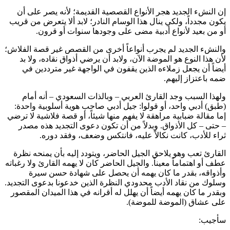
إن النشء الجديد هجر الأنواع القصصية القديمة؛ لأنه يصر على أن
يكون مجدداً، ولكي ينال هذا الوسام النادر؛ لابد ألا يتعرض من قريب
أو من بعيد لأنواع أدبية مضى على وجودها سنوات أو قرون.
والنشء الجديد لم يجرب أنواعاً أخرى من القصص غير قصة الفلاش؛
لأن هذا النوع هو الموضة الآن، ولابد أن يرضي أذواق نقاده، ولا بد
أيضاً أن يجعل زملاءه الذين يقفون في الواجهة غير مترددين في
ضمه باعتزاز إليهم.
ولهذا السبب وجد القارئ العربي – وبالذات السعودي – أنه أمام
(طبق) أدبي واحد، أو قولوا: جيل أدبي صاحب هوية أسلوبية واحدة:
إما مقالة ضبابية مراهقة لا يفهم منها شيئاً، أو قصة فلاشية لا ترضي
– حتى – كل الأذواق. وبدلاً من أن تكون دعوى التجديد هذه مصدر
ثراء للأدب، كانت نكالاً عليه، فانتكس وضعف، وفقد دوره.
القارئ تعب وهو يلاحق الجيل الحاضر، ويتودد إليه بأن يمنحه نظرة
عطف أو اهتماماً معيناً. والجيل الحاضر كان لا يهمه القارئ ولا رغباته
وأذواقه، بقدر ما كان يهمه أن يحصل على شهادة حسن سيرة
وسلوك من نقاد الأدب محدودي النظرة الذين خدعونا بدعوى التجديد.
وبقدر ما كان يهمه أيضاً أن يهلل له أقرانه في هذا الميدان المقصور
على عشاق (الموضة للموضة).
سأجيب: