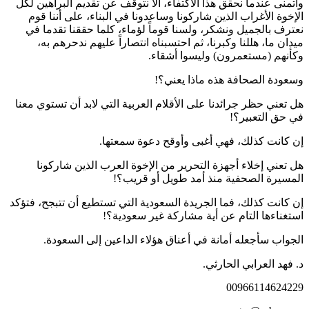
وأتمنى عندما نحقق هذا الاكتفاء، ألا نتوقف عن تقديم البراهين لكل
الإخوة الأغراب الذين شاركونا وساعدونا في البناء، على أننا قوم
نعترف بالجميل ونشكر، ولسنا قوماً لؤماء، كلما حققنا تقدما في
ميدان ما، هللنا وكبرنا، ثم احتسبناه انتصاراً عليهم ندحرهم به،
وكأنهم (مستعمرون) وليسوا أشقاء.
وسعودة الصحافة هذه ماذا يعني؟!
هل تعني حظر جرائدنا على الأقلام العربية التي لابد أن تستوي معنا
في حق التعبير؟!
إن كانت كذلك، فهي أغبى وأوقح دعوة سمعتها.
هل تعني إخلاء أجهزة التحرير من الإخوة العرب الذين شاركونا
المسيرة الصحفية منذ أمد طويل أو قريب؟!
إن كانت كذلك، فما الجريدة السعودية التي تستطيع أن تتبجح، فتؤكد
استغناءها التام عن أية مشاركة غير سعودية؟!
الجواب سأجعله أمانة في أعناق هؤلاء الداعين إلى السعودة.
د. فهد العرابي الحارثي.
00966114624229