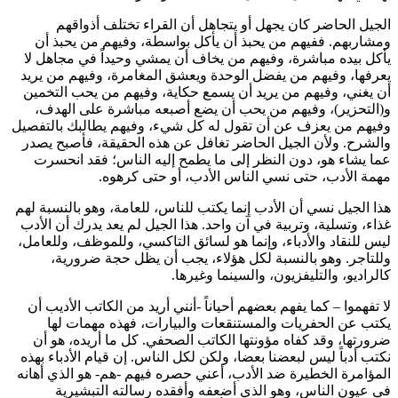
الجيل الحاضر كان يجهل أو يتجاهل أن القراء تختلف أذواقهم
ومشاربهم. ففيهم من يحبذ أن يأكل بواسطة، وفيهم من يحبذ أن
يأكل بيده مباشرة، وفيهم من يخاف أن يمشي وحيداً في مجاهل لا
يعرفها، وفيهم من يفضل الوحدة ويعشق المغامرة، وفيهم من يريد
أن يغني، وفيهم من يريد أن يسمع حكاية، وفيهم من يحب التخمين
و(التحزير)، وفيهم من يحب أن يضع أصبعه مباشرة على الهدف،
وفيهم من يعزف عن أن تقول له كل شيء، وفيهم يطالبك بالتفصيل
والشرح. ولأن الجيل الحاضر تغافل عن هذه الحقيقة، فأصبح يصدر
عما يشاء هو، دون النظر إلى ما يطمح إليه الناس؛ فقد انحسرت
مهمة الأدب، حتى نسي الناس الأدب، أو حتى كرهوه.
هذا الجيل نسي أن الأدب إنما يكتب للناس، للعامة، وهو بالنسبة لهم
غذاء، وتسلية، وتربية في آن واحد. هذا الجيل لم يعد يدرك أن الأدب
ليس للنقاد والأدباء، وإنما هو لسائق التاكسي، وللموظف، وللعامل،
وللتاجر. وهو بالنسبة لكل هؤلاء، يجب أن يظل حجة ضرورية،
كالراديو، والتليفزيون، والسينما وغيرها.
لا تفهموا – كما يفهم بعضهم أحياناً -أنني أريد من الكاتب الأديب أن
يكتب عن الحفريات والمستنقعات والبيارات، فهذه مهمات لها
ضرورتها، وقد كفاه مؤونتها الكاتب الصحفي. كل ما أريده، هو أن
نكتب أدباً ليس لبعضنا بعضا، ولكن لكل الناس. إن قيام الأدباء بهذه
المؤامرة الخطيرة ضد الأدب، أعني حصره فيهم -هم- هو الذي أهانه
في عيون الناس، وهو الذي أضعفه وأفقده رسالته التبشيرية