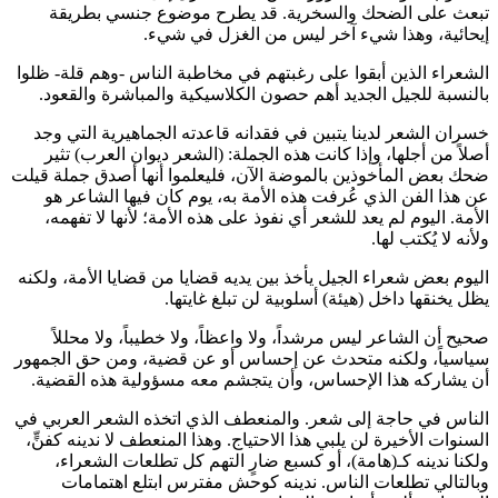
تبعث على الضحك والسخرية. قد يطرح موضوع جنسي بطريقة
إيحائية، وهذا شيء آخر ليس من الغزل في شيء.
الشعراء الذين أبقوا على رغبتهم في مخاطبة الناس -وهم قلة- ظلوا
بالنسبة للجيل الجديد أهم حصون الكلاسيكية والمباشرة والقعود.
خسران الشعر لدينا يتبين في فقدانه قاعدته الجماهيرية التي وجد
أصلاً من أجلها، وإذا كانت هذه الجملة: (الشعر ديوان العرب) تثير
ضحك بعض المأخوذين بالموضة الآن، فليعلموا أنها أصدق جملة قيلت
عن هذا الفن الذي عُرفت هذه الأمة به، يوم كان فيها الشاعر هو
الأمة. اليوم لم يعد للشعر أي نفوذ على هذه الأمة؛ لأنها لا تفهمه،
ولأنه لا يُكتب لها.
اليوم بعض شعراء الجيل يأخذ بين يديه قضايا من قضايا الأمة، ولكنه
يظل يخنقها داخل (هيئة) أسلوبية لن تبلغ غايتها.
صحيح أن الشاعر ليس مرشداً، ولا واعظاً، ولا خطيباً، ولا محللاً
سياسياً، ولكنه متحدث عن إحساس أو عن قضية، ومن حق الجمهور
أن يشاركه هذا الإحساس، وأن يتجشم معه مسؤولية هذه القضية.
الناس في حاجة إلى شعر. والمنعطف الذي اتخذه الشعر العربي في
السنوات الأخيرة لن يلبي هذا الاحتياج. وهذا المنعطف لا ندينه كفنٍّ،
ولكنا ندينه كـ(هامة)، أو كسبع ضارٍ التهم كل تطلعات الشعراء،
وبالتالي تطلعات الناس. ندينه كوحش مفترس ابتلع اهتمامات