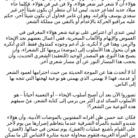
هؤلاء أن لا شعر غير شعر هؤلاء، ولا فن غير فن هؤلاء. فكلما جاء
ميلاد جديد لشاعر جديد، ليس لنا أن ننتظر أن يكون شيئاً آخر غير
سعدي يوسف وأقرانه. وهو إن غامر فحاول أن يكون شيئاً آخر، حكم
عليه مراقبو الحركة بالإعدام أو بالنفي من مملكة الشعر.
ليس عندي أي اعتراض على نوعية شعر هؤلاء المغرقين في
الغموض والإبهام والألعاب السحرية، ففي أعمال بعضهم نجد الإيحاء
والرمز، وهذا فن لا أنكره، بل أدعم وجوده كمتذوق فقط. الذي أنكره
هو أن يتحول هذا الأسلوب إلى (موضة) يرومها كل الشعراء، وأن
يصبح هذا النوع، هو المصدر الوحيد (للتعقيد) الشعري الحديث، وأن
يحجب هذا المسار النور عن أي مسار شعري آخر.
أنا لا أتحدث هنا عن الموجة الحديثة من حيث احترامها لعمود الشعر
أو عدمه، فهذا لا يهمني. الذي يهمني هو نوعية لهجتها التي تتجه بها
إلى الناس.
تصوروا الآن بعد أن أصبح أسلوب الإيحاء – أو التعمية أحياناً – هو
الأسلوب السائد لدى أكثر من يرمي إلى كتابة الشعر، مَنْ سيفهم
هذه النوعية من الشعر؟!
فكان عند حسن ظن أقرانه المفتونين بالموضات الأدبية، وأن هؤلاء
شديدو الشبه بالمرأة الشرقية عندما يتعاظم إصرارها من يوم لآخر
على القيام بأشنع عمليات (الغش)، يوم تمتحن في جمالها. (الغش)
من المرأة الغربية،فتقوم بمحاولة جدية مثابرة لاقتباس كل ما يمكن