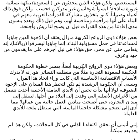
المستعصي. ولكن هؤلاء الذين يتحدثون عن (السعودة) بنكهة نسائية
غيورة ساذجة؛ ليسوا شوفانيين غير مدركين فحسب، ولكن فوق ذلك
أغبياء وصبياناً. كانوا يتخذون مشاركة القدرات العربية معهم في
البناء على أنها مزاحمة ومنافسة لهم، وهم قبل ذلك وبعده ينسون
مدى إفادتنا من هذه القدرات قبل أن يصبح لنا ريش وأجنحة.
بعض هؤلاء ذوي الروائح الكريهة مازال يعتقد أن الإخوة الذين جاؤوا
لمساعدتنا في حمل مسؤولية البناء، إنما جاؤوا ليسرقوا (ريالاتنا)، إنه
يتعامى حتى عن مجرد حق هؤلاء في نيل أجرهم على ما يقدمون من
جهد وعرق.
وبعض هؤلاء ذوي الروائح الكريهة أيضاً، يفسر خطوة الحكومة
الحكيمة لسعودة التجارة مثلًا من منطلقه النسائي هو. إنه لا يدرك
الأسباب الاقتصادية الأساسية التي كانت وراء اتخاذ هذا القرار،
وينسى أن الحكومة الرشيدة لم تكن لتحظر هذا الميدان على الإخوة
الضيوف، لولا أنها بدأت تحس أن الأيدي العاملة الأجنبية أخذت تتنصل
من الأغراض الأصلية التي وفدت إلى البلاد من أجلها، لتنتقل إلى
ميدان التجارة، حتى أصبحت ميادين العمل خالية من عمالها؛ مما
أدى إلى تضخم مشكلة حاجتنا الماسة، التي ستظل ملحة للأيدي
العاملة.
إنني أتمنى أن نحقق اكتفاءنا الذاتي في كل المجالات، ولكن هذا لم
يعد بعد ممكناً.