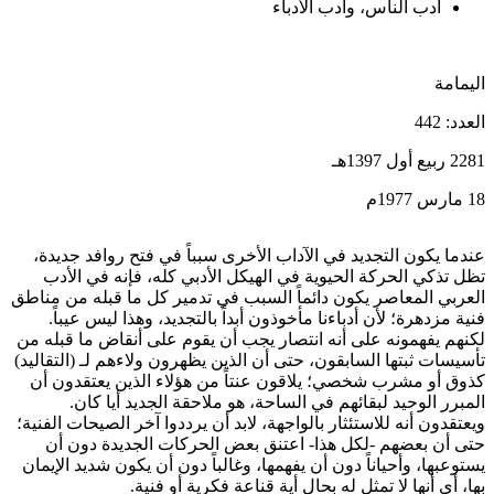
أدب الناس، وأدب الأدباء
اليمامة
العدد: 442
2281 ربيع أول 1397هـ
18 مارس 1977م
عندما يكون التجديد في الآداب الأخرى سبباً في فتح روافد جديدة،
تظل تذكي الحركة الحيوية في الهيكل الأدبي كله، فإنه في الأدب
العربي المعاصر يكون دائماً السبب في تدمير كل ما قبله من مناطق
فنية مزدهرة؛ لأن أدباءنا مأخوذون أبداً بالتجديد، وهذا ليس عيباً.
لكنهم يفهمونه على أنه انتصار يجب أن يقوم على أنقاض ما قبله من
تأسيسات ثبتها السابقون، حتى أن الذين يظهرون ولاءهم لـ (التقاليد)
كذوق أو مشرب شخصي؛ يلاقون عنتاً من هؤلاء الذين يعتقدون أن
المبرر الوحيد لبقائهم في الساحة، هو ملاحقة الجديد أيا كان.
ويعتقدون أنه للاستئثار بالواجهة، لابد أن يرددوا آخر الصيحات الفنية؛
حتى أن بعضهم -لكل هذا- اعتنق بعض الحركات الجديدة دون أن
يستوعبها، وأحياناً دون أن يفهمها، وغالباً دون أن يكون شديد الإيمان
بها، أي أنها لا تمثل له بحال أية قناعة فكرية أو فنية.