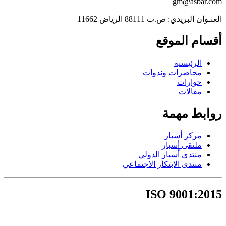
gm@asbar.com
العنـوان البريدي: ص.ب 88111 الرياض 11662
أقسام الموقع
الرئيسية
محاضرات وندوات
حوارات
مقالات
روابط مهمة
مركز أسبار
ملتقى أسبار
منتدى أسبار الدولي
منتدى الابتكار الاجتماعي
ISO 9001:2015