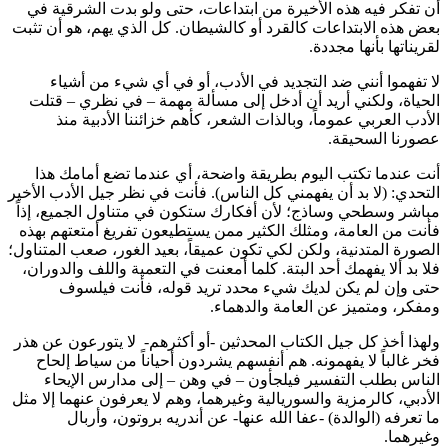
أن تفكر فيه هذه الأخيرة من ابتداعات، حتى ولو بدت الشرقية في
بعض هذه الابتداعات كالقرد أو كالشيطان. كل الذي يهم، هو أن تثبت
لقريناتها بأنها مجددة.
لا تفهموا أنني ضد التجديد في الأدب، أو في أي شيء من أشياء
الحياة، ولكني أريد أن أدخل إلى مسألة مهمة – في نظري – قتلت
الأدب العربي عموماً، وبالذات الشعر، كأهم خزائننا الأدبية منذ
عصورنا السحيقة.
أنت عندما تكتب اليوم بطريقة واضحة، أي عندما تضع أمامك هذا
التحدي: (لا بد أن يفهمني كل الناس). فأنت في نظر جيل الأدب الأخير
مباشر وسطحي وساذج؛ لأن أفكارك ستكون في متناول الجميع، إذاً
فأنت من العامة، ومثلك الكثير ممن يستطيعون تفريغ أمتعتهم بهذه
الصورة المتدنية، ولكن لكي تكون عميقاً، بعيد الغور، صعب المتناول؛
فلا بد ألا يفهمك أحد البتة. كلما أمعنت في التعمية واللف والدوران،
حتى وإن لم يكن لديك شيء محدد تريد قوله، فأنت فيلسوف
ومفكر، ومتميز عن العامة والدهماء.
ولهذا أخذ كل جيل الكتاب المحدثين -أو أكثرهم- لا يتورعون عن هذر
فخر غالباً لا يفهمونه. هم أنفسهم يشردون أحياناً من سياط إلحاح
الناس بطلب التفسير فيلجأون – في وهن – إلى مدارس الإيحاء
الأدبي، كالرمزية والسوريالية وغيرهما، وهم لا يعرفون عنهما إلا مثل
ما تعرفه (الوالدة) -عفا الله عنها- عن أندريه بروتون، وأربال
وغيرهما.